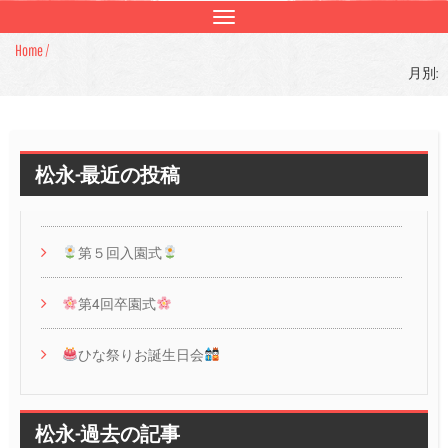
Toggle
navigation
Home /
月別:
松永-最近の投稿
第５回入園式
第4回卒園式
ひな祭りお誕生日会
松永-過去の記事