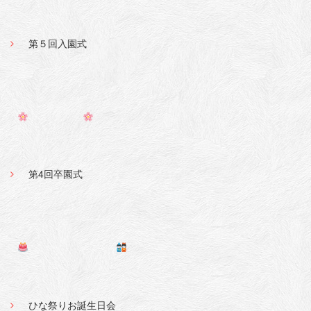
第５回入園式
第4回卒園式
ひな祭りお誕生日会