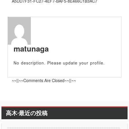
投
A5DD7F31-FC27-4EF7-BAF5-8E466C1B3AC7
稿
ナ
ビ
ゲ
ー
matunaga
シ
ョ
No description. Please update your profile.
ン
~~||~~Comments Are Closed~~||~~
高木-最近の投稿