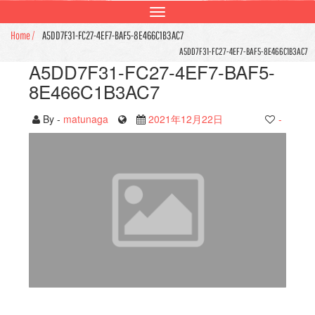
Toggle
navigation
Home /
A5DD7F31-FC27-4EF7-BAF5-8E466C1B3AC7
A5DD7F31-FC27-4EF7-BAF5-8E466C1B3AC7
A5DD7F31-FC27-4EF7-BAF5-
8E466C1B3AC7
By -
matunaga
2021年12月22日
-