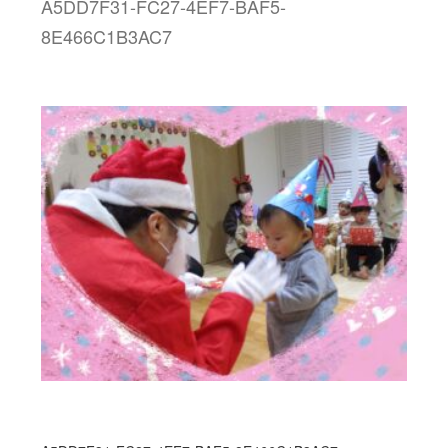
A5DD7F31-FC27-4EF7-BAF5-
8E466C1B3AC7